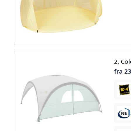
2. Co
fra
23