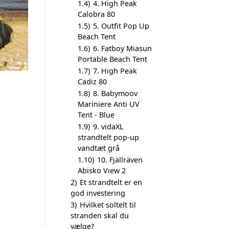
1.4)
4. High Peak
Calobra 80
1.5)
5. Outfit Pop Up
Beach Tent
1.6)
6. Fatboy Miasun
Portable Beach Tent
1.7)
7. High Peak
Cadiz 80
1.8)
8. Babymoov
Mariniere Anti UV
Tent - Blue
1.9)
9. vidaXL
strandtelt pop-up
vandtæt grå
1.10)
10. Fjällräven
Abisko View 2
2)
Et strandtelt er en
god investering
3)
Hvilket soltelt til
stranden skal du
vælge?