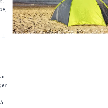
et
pe,
, I
har
ger
på