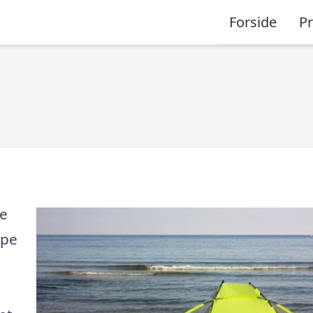
Forside
P
le
ppe