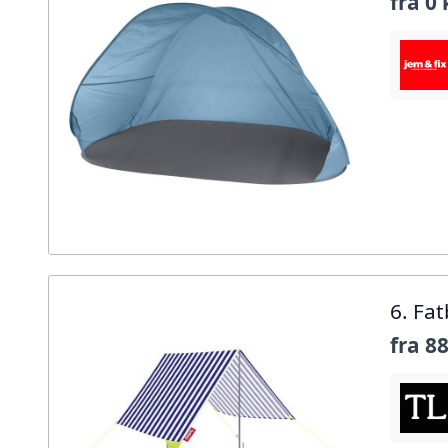
fra
0 
6. Fa
fra
88