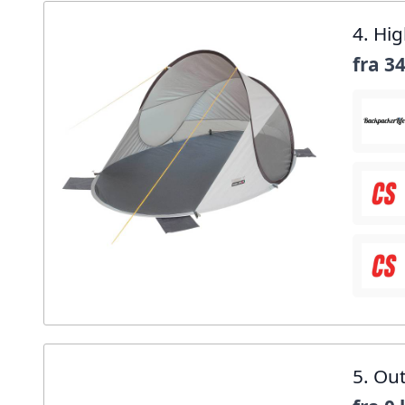
4. Hi
fra
34
5. Ou