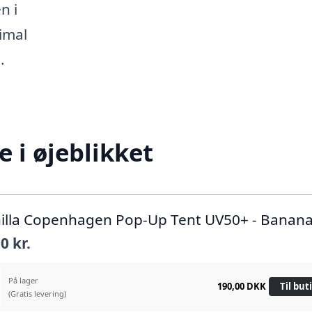
n i
imal
.
 i øjeblikket
nilla Copenhagen Pop-Up Tent UV50+ - Banan
0 kr.
På lager
190,00 DKK
Til but
(Gratis levering)